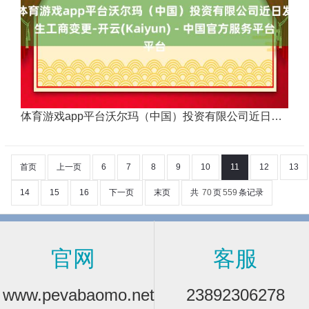
体育游戏app平台沃尔玛（中国）投资有限公司近日发生工商变更-开云(Kaiyun) - 中国官方服务平台
首页
上一页
6
7
8
9
10
11
12
13
14
15
16
下一页
末页
共
70
页
559
条记录
官网
客服
www.pevabaomo.net
23892306278