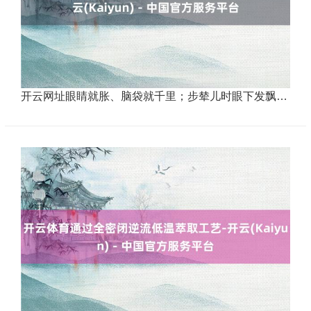
开云网址眼睛就胀、脑袋就千里；步辇儿时眼下发飘-开云(Kaiyun) - 中国官方服务平台