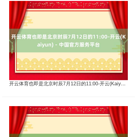
开云体育也即是北京时辰7月12日的11:00-开云(Kaiyun) - 中国官方服务平台