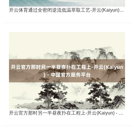
开云体育通过全密闭逆流低温萃取工艺-开云(Kaiyun) - 中国官方服务平台
开云官方那时另一半昼夜扑在工程上-开云(Kaiyun) - 中国官方服务平台