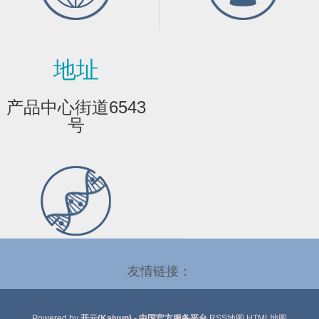
地址
产品中心街道6543
号
友情链接：
Powered by
开云(Kaiyun) - 中国官方服务平台
RSS地图
HTML地图