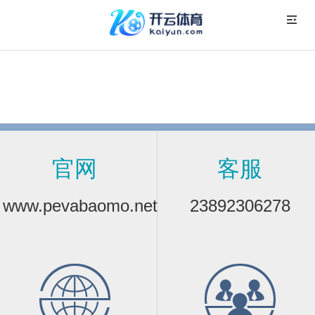
官网
客服
www.pevabaomo.net
23892306278